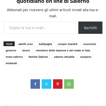
quotidiano on line di Salerno
Abbonati per ricevere gli ultimi articoli inviati alla tua e-
mail.
Digita la tua e-mail...
Iscriviti
TAGS
adolfo urso
battipaglia
cooper standrd
economia
governo
lavoro
ministero delle imprese e del made in italy
news salerno
Notizie Salerno
salerno attualità
sciopero
sindacati