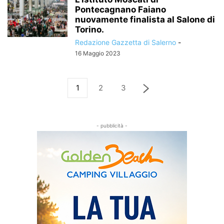
Pontecagnano Faiano
nuovamente finalista al Salone di
Torino.
Redazione Gazzetta di Salerno
-
16 Maggio 2023
1
2
3
- pubblicità -