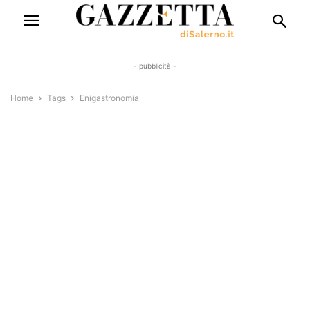
- pubblicità -
Home
Tags
Enigastronomia