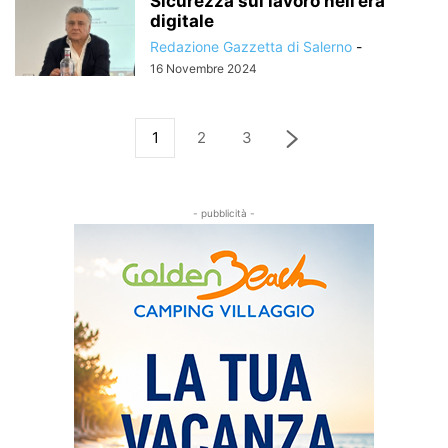
Sicurezza sul lavoro nell’era
digitale
Redazione Gazzetta di Salerno
-
16 Novembre 2024
1
2
3
- pubblicità -