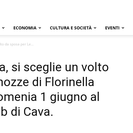
ECONOMIA
CULTURA E SOCIETÀ
EVENTI
lto da sposa per Le...
a, si sceglie un volto
ozze di Florinella
omenia 1 giugno al
b di Cava.