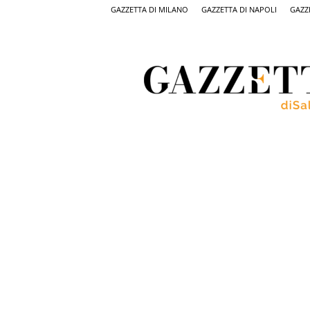
GAZZETTA DI MILANO
GAZZETTA DI NAPOLI
GAZZ
Gazzetta
di
Salerno,
il
quotidiano
on
line
di
Salerno