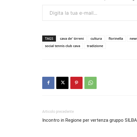
Digita la tua e-mail...
TAGS
cava de' tirreni
cultura
florinella
news
social tennis club cava
tradizione
Articolo precedente
Incontro in Regione per vertenza gruppo SILBA