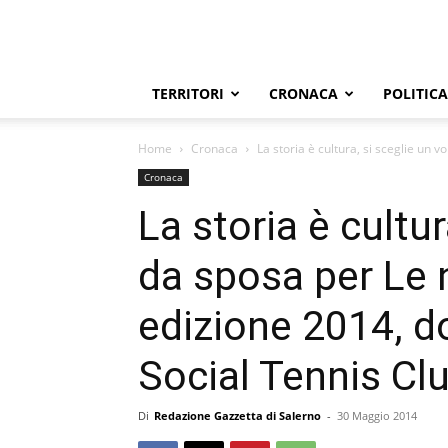
TERRITORI
CRONACA
POLITICA
Home
Cronaca
La storia è cultura, si sceglie un vo
Cronaca
La storia è cultur
da sposa per Le n
edizione 2014, d
Social Tennis Clu
Di
Redazione Gazzetta di Salerno
-
30 Maggio 2014