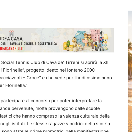
Social Tennis Club di Cava de’ Tirreni si aprirà la XIII
i Florinella”, progetto ideato nel lontano 2000
Scacciaventi – Croce” e che vede per l’undicesimo anno
r Florinella.”
partecipare al concorso per poter interpretare la
mande pervenute, molte provengono dalle scuole
olastici che hanno compreso la valenza culturale della
gli istituti. Le stesse ragazze vincitrici della scorsa
, sono state le prime promotrici della manifestazione,