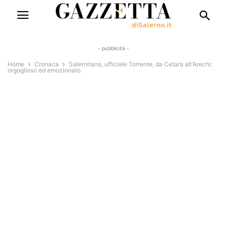
- pubblicità -
Home
Cronaca
Salernitana, ufficiale Torrente, da Cetara all'Arechi:
orgoglioso ed emozionato.