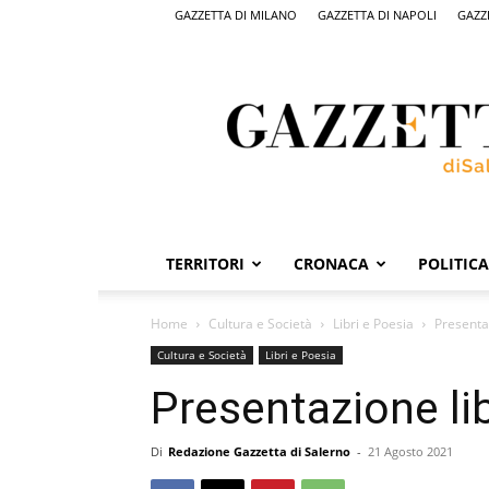
GAZZETTA DI MILANO
GAZZETTA DI NAPOLI
GAZZ
Gazzetta
di
Salerno,
il
quotidiano
on
line
di
Salerno
TERRITORI
CRONACA
POLITICA
Home
Cultura e Società
Libri e Poesia
Presentaz
Cultura e Società
Libri e Poesia
Presentazione lib
Di
Redazione Gazzetta di Salerno
-
21 Agosto 2021