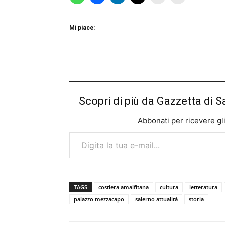
Mi piace:
Scopri di più da Gazzetta di S
Abbonati per ricevere gli u
Digita la tua e-mail...
TAGS
costiera amalfitana
cultura
letteratura
palazzo mezzacapo
salerno attualità
storia