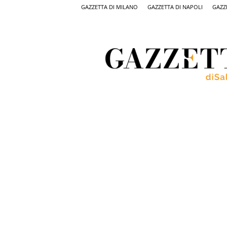
GAZZETTA DI MILANO
GAZZETTA DI NAPOLI
GAZZ
Gazzetta
di
Salerno,
il
quotidiano
on
line
di
Salerno