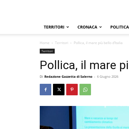
TERRITORI
CRONACA
POLITICA
Home
Territori
Pollica, il mare più bello d’Italia
Territori
Pollica, il mare pi
Di
Redazione Gazzetta di Salerno
-
6 Giugno 2026