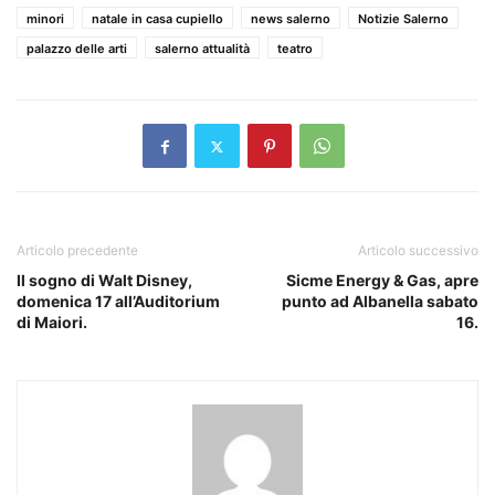
minori
natale in casa cupiello
news salerno
Notizie Salerno
palazzo delle arti
salerno attualità
teatro
Articolo precedente
Articolo successivo
Il sogno di Walt Disney,
Sicme Energy & Gas, apre
domenica 17 all’Auditorium
punto ad Albanella sabato
di Maiori.
16.