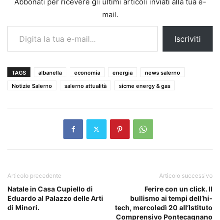
Abbonati per ricevere gli ultimi articoli inviati alla tua e-
mail.
Digita la tua e-mail...
Iscriviti
TAGS
albanella
economia
energia
news salerno
Notizie Salerno
salerno attualità
sicme energy & gas
Articolo precedente
Articolo successivo
Natale in Casa Cupiello di
Ferire con un click. Il
Eduardo al Palazzo delle Arti
bullismo ai tempi dell’hi-
di Minori.
tech, mercoledì 20 all’Istituto
Comprensivo Pontecagnano