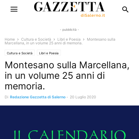
- pubblicità -
Home
Cultura e Società
Libri e Poesia
Montesano sulla
Marcellana, in un volume 25 anni di memoria.
Cultura e Società
Libri e Poesia
Montesano sulla Marcellana,
in un volume 25 anni di
memoria.
Di
Redazione Gazzetta di Salerno
-
20 Luglio 2020