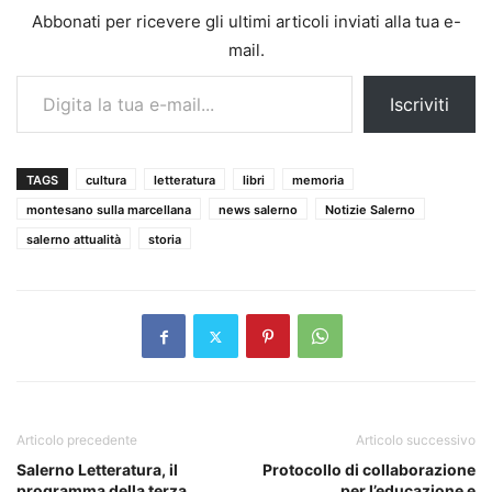
Abbonati per ricevere gli ultimi articoli inviati alla tua e-
mail.
Digita la tua e-mail...
Iscriviti
TAGS
cultura
letteratura
libri
memoria
montesano sulla marcellana
news salerno
Notizie Salerno
salerno attualità
storia
Articolo precedente
Articolo successivo
Salerno Letteratura, il
Protocollo di collaborazione
programma della terza
per l’educazione e