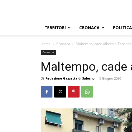
TERRITORI
CRONACA
POLITICA
Home
Cronaca
Maltempo, cade albero a Torrione
Cronaca
Maltempo, cade a
Di
Redazione Gazzetta di Salerno
-
5 Giugno 2020