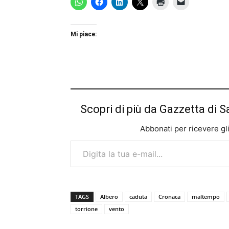
Mi piace:
Scopri di più da Gazzetta di S
Abbonati per ricevere gli u
Digita la tua e-mail...
TAGS
Albero
caduta
Cronaca
maltempo
torrione
vento