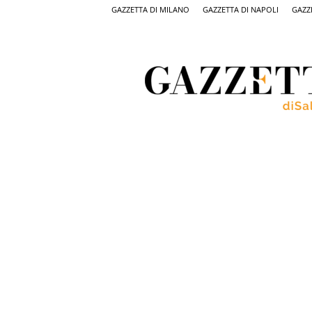
GAZZETTA DI MILANO
GAZZETTA DI NAPOLI
GAZZ
Gazzetta
di
Salerno,
il
quotidiano
on
line
di
Salerno