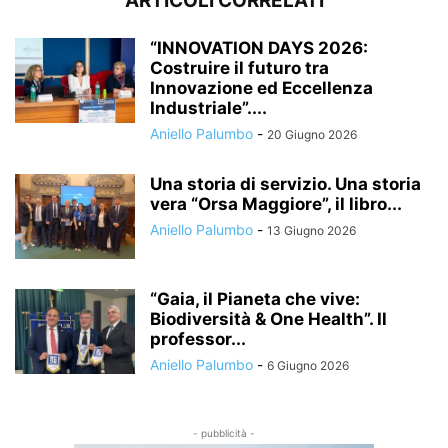
ARTICOLI CORRELATI
“INNOVATION DAYS 2026:
Costruire il futuro tra
Innovazione ed Eccellenza
Industriale”....
Aniello Palumbo
-
20 Giugno 2026
Una storia di servizio. Una storia
vera “Orsa Maggiore”, il libro...
Aniello Palumbo
-
13 Giugno 2026
“Gaia, il Pianeta che vive:
Biodiversità & One Health”. Il
professor...
Aniello Palumbo
-
6 Giugno 2026
- pubblicità -