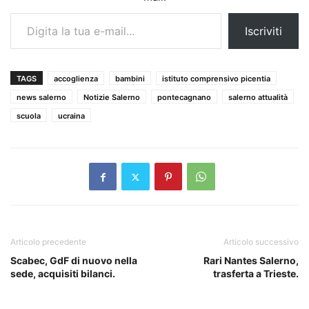
Digita la tua e-mail...
Iscriviti
TAGS
accoglienza
bambini
istituto comprensivo picentia
news salerno
Notizie Salerno
pontecagnano
salerno attualità
scuola
ucraina
Articolo precedente
Articolo successivo
Scabec, GdF di nuovo nella
Rari Nantes Salerno,
sede, acquisiti bilanci.
trasferta a Trieste.