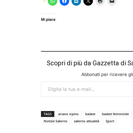
Mi piace:
Scopri di più da Gazzetta di S
Abbonati per ricevere gli u
Digita la tua e-mail...
TAGS
ariano irpino
basket
basket femminile
Notizie Salerno
salerno attualità
Sport