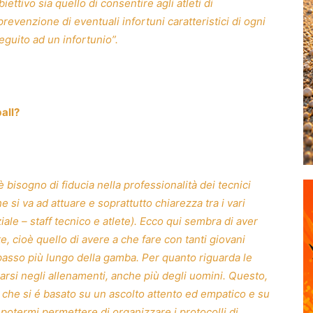
iettivo sia quello di consentire agli atleti di
prevenzione di eventuali infortuni caratteristici di ogni
eguito ad un infortunio”.
all?
è bisogno di fiducia nella professionalità dei tecnici
si va ad attuare e soprattutto chiarezza tra i vari
ziale – staff tecnico e atlete). Ecco qui sembra di aver
, cioè quello di avere a che fare con tanti giovani
passo più lungo della gamba. Per quanto riguarda le
arsi negli allenamenti, anche più degli uomini. Questo,
 che si é basato su un ascolto attento ed empatico e su
potermi permettere di organizzare i protocolli di