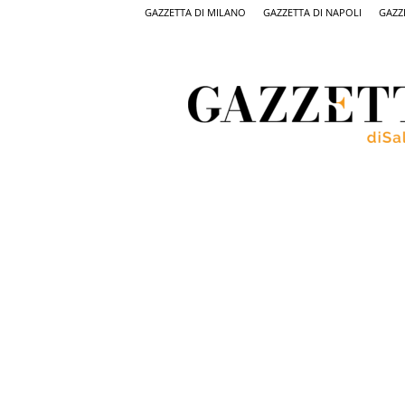
GAZZETTA DI MILANO
GAZZETTA DI NAPOLI
GAZZ
Gazzetta
di
Salerno,
il
quotidiano
on
line
di
Salerno