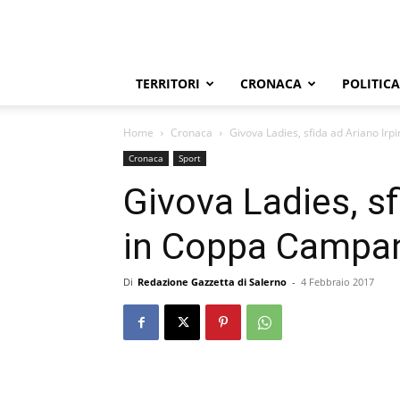
TERRITORI
CRONACA
POLITICA
Home
Cronaca
Givova Ladies, sfida ad Ariano Ir
Cronaca
Sport
Givova Ladies, sf
in Coppa Campan
Di
Redazione Gazzetta di Salerno
-
4 Febbraio 2017