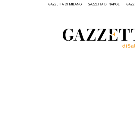
GAZZETTA DI MILANO
GAZZETTA DI NAPOLI
GAZZ
Gazzetta
di
Salerno,
il
quotidiano
on
line
di
Salerno