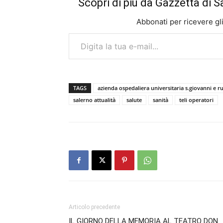
Scopri di più da Gazzetta di S
Abbonati per ricevere gli u
Digita la tua e-mail...
TAGS
azienda ospedaliera universitaria s.giovanni e r
salerno attualità
salute
sanità
teli operatori
Articolo precedente
IL GIORNO DELLA MEMORIA AL TEATRO DON