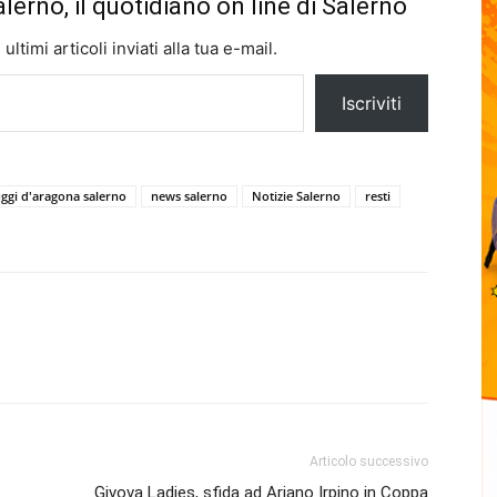
alerno, il quotidiano on line di Salerno
ltimi articoli inviati alla tua e-mail.
Iscriviti
uggi d'aragona salerno
news salerno
Notizie Salerno
resti
Articolo successivo
Givova Ladies, sfida ad Ariano Irpino in Coppa