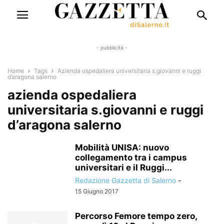
- pubblicità -
Home
Tags
Azienda ospedaliera universitaria s.giovanni e ruggi
d’aragona salerno
azienda ospedaliera
universitaria s.giovanni e ruggi
d’aragona salerno
Mobilità UNISA: nuovo
collegamento tra i campus
universitari e il Ruggi...
Redazione Gazzetta di Salerno
-
15 Giugno 2017
Percorso Femore tempo zero,