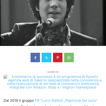
- pubblicità -
Dal 2019 il gruppo
FB “Lucio Battisti _flashmob fan lucio”