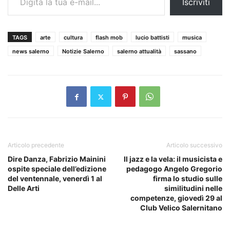
Iscriviti
TAGS
arte
cultura
flash mob
lucio battisti
musica
news salerno
Notizie Salerno
salerno attualità
sassano
Articolo precedente
Articolo successivo
Dire Danza, Fabrizio Mainini
Il jazz e la vela: il musicista e
ospite speciale dell’edizione
pedagogo Angelo Gregorio
del ventennale, venerdì 1 al
firma lo studio sulle
Delle Arti
similitudini nelle
competenze, giovedì 29 al
Club Velico Salernitano