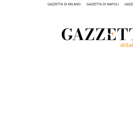
GAZZETTA DI MILANO
GAZZETTA DI NAPOLI
GAZZ
Gazzetta
di
Salerno,
il
quotidiano
on
line
di
Salerno