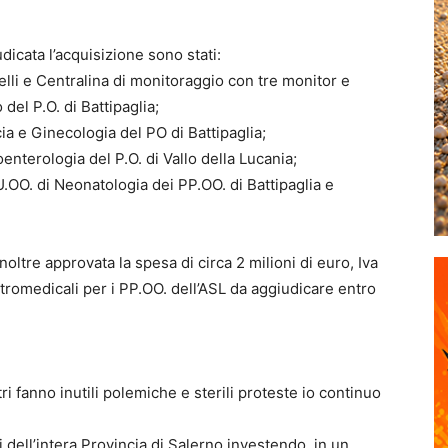
dicata l’acquisizione sono stati:
rrelli e Centralina di monitoraggio con tre monitor e
del P.O. di Battipaglia;
cia e Ginecologia del PO di Battipaglia;
nterologia del P.O. di Vallo della Lucania;
U.OO. di Neonatologia dei PP.OO. di Battipaglia e
oltre approvata la spesa di circa 2 milioni di euro, Iva
ttromedicali per i PP.OO. dell’ASL da aggiudicare entro
tri fanno inutili polemiche e sterili proteste io continuo
i dell’intera Provincia di Salerno investendo, in un