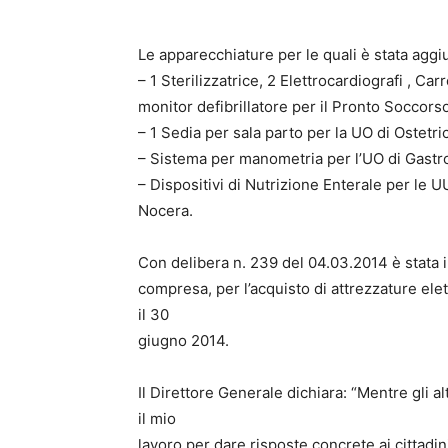
Le apparecchiature per le quali è stata aggiu
– 1 Sterilizzatrice, 2 Elettrocardiografi , Ca
monitor defibrillatore per il Pronto Soccorso 
– 1 Sedia per sala parto per la UO di Ostetri
– Sistema per manometria per l’UO di Gastroe
– Dispositivi di Nutrizione Enterale per le U
Nocera.
Con delibera n. 239 del 04.03.2014 è stata in
compresa, per l’acquisto di attrezzature ele
il 30
giugno 2014.
Il Direttore Generale dichiara: “Mentre gli al
il mio
lavoro per dare risposte concrete ai cittadin