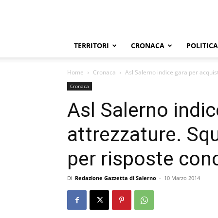
TERRITORI
CRONACA
POLITICA
Home
Cronaca
Asl Salerno indice gara per acquist
Cronaca
Asl Salerno indic
attrezzature. Squ
per risposte con
Di
Redazione Gazzetta di Salerno
-
10 Marzo 2014