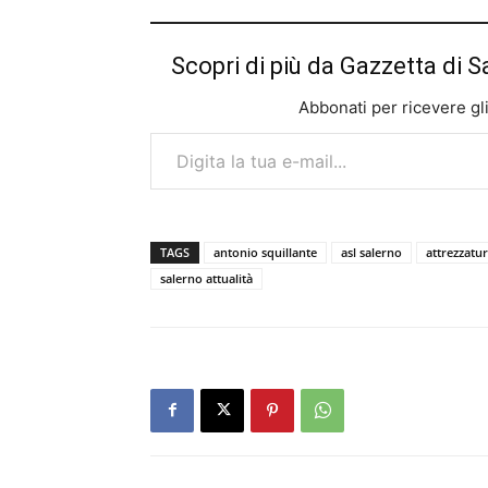
Scopri di più da Gazzetta di S
Abbonati per ricevere gli u
Digita la tua e-mail...
TAGS
antonio squillante
asl salerno
attrezzatu
salerno attualità