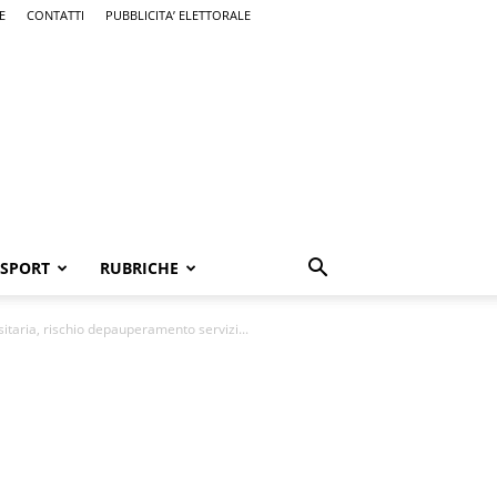
E
CONTATTI
PUBBLICITA’ ELETTORALE
SPORT
RUBRICHE
itaria, rischio depauperamento servizi...