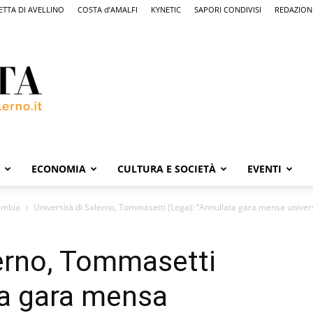
ETTA DI AVELLINO
COSTA d’AMALFI
KYNETIC
SAPORI CONDIVISI
REDAZION
ECONOMIA
CULTURA E SOCIETÀ
EVENTI
cambia
Università di Salerno, Tommasetti (Lega): “Annullata gara mensa univers
lerno, Tommasetti
ta gara mensa