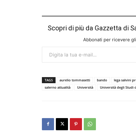
Scopri di più da Gazzetta di S
Abbonati per ricevere gli u
Digita la tua e-mail...
TAGS
aurelio tommasetti
bando
lega salvini p
salerno attualità
Università
Università degli Studi 