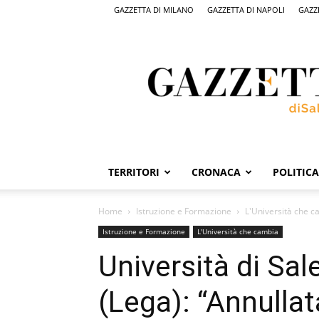
GAZZETTA DI MILANO
GAZZETTA DI NAPOLI
GAZZ
Gazzetta
di
Salerno,
il
quotidiano
on
line
di
Salerno
TERRITORI
CRONACA
POLITICA
Home
Istruzione e Formazione
L'Università che 
Istruzione e Formazione
L'Università che cambia
Università di Sa
(Lega): “Annulla