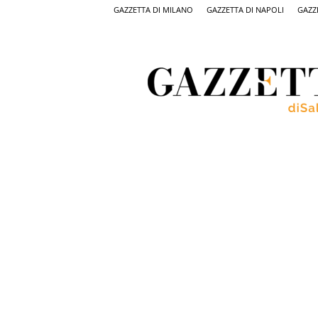
GAZZETTA DI MILANO
GAZZETTA DI NAPOLI
GAZZ
Gazzetta
di
Salerno,
il
quotidiano
on
line
di
Salerno