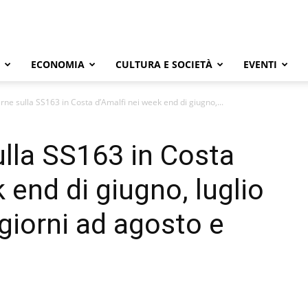
ECONOMIA
CULTURA E SOCIETÀ
EVENTI
rne sulla SS163 in Costa d’Amalfi nei week end di giugno,...
ulla SS163 in Costa
 end di giugno, luglio
 giorni ad agosto e