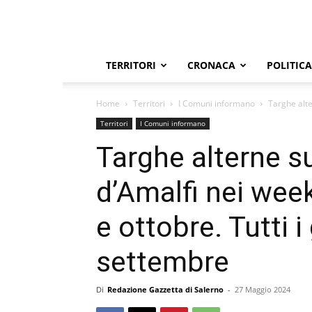
TERRITORI
CRONACA
POLITICA
Home
Territori
I Comuni informano
Targhe alte
Territori
I Comuni informano
Targhe alterne s
d’Amalfi nei week
e ottobre. Tutti i
settembre
Di
Redazione Gazzetta di Salerno
-
27 Maggio 2024