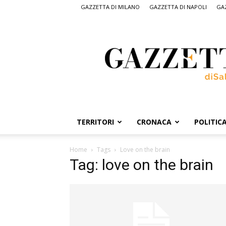
GAZZETTA DI MILANO
GAZZETTA DI NAPOLI
GAZ
Gazzetta
di
Salerno,
il
quotidiano
on
line
di
Salerno
TERRITORI
CRONACA
POLITIC
Home
Tags
Love on the brain
Tag: love on the brain