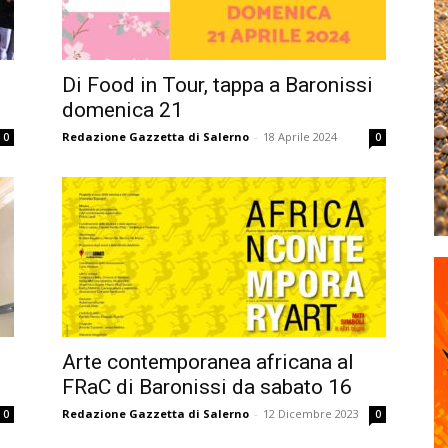
Di Food in Tour, tappa a Baronissi
domenica 21
Redazione Gazzetta di Salerno
-
18 Aprile 2024
0
0
e
Arte contemporanea africana al
FRaC di Baronissi da sabato 16
Redazione Gazzetta di Salerno
-
12 Dicembre 2023
0
0