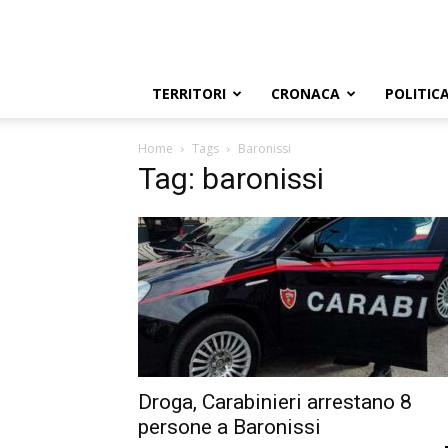
TERRITORI
CRONACA
POLITIC
Home
Tags
Baronissi
Tag: baronissi
Droga, Carabinieri arrestano 8
persone a Baronissi