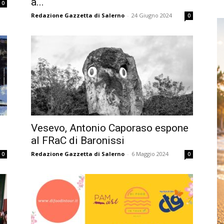
a...
0
Redazione Gazzetta di Salerno
-
24 Giugno 2024
0
Vesevo, Antonio Caporaso espone
al FRaC di Baronissi
Redazione Gazzetta di Salerno
-
6 Maggio 2024
0
0