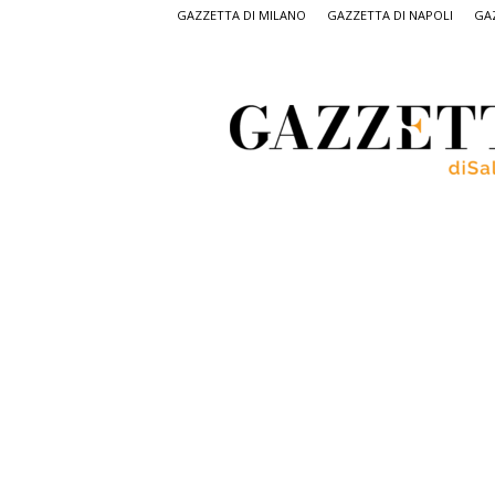
GAZZETTA DI MILANO
GAZZETTA DI NAPOLI
GAZ
Gazzetta
di
Salerno,
il
quotidiano
on
line
di
Salerno