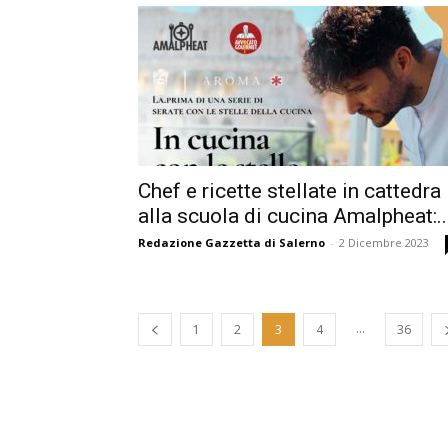
Chef e ricette stellate in cattedra
alla scuola di cucina Amalpheat:..
Redazione Gazzetta di Salerno
-
2 Dicembre 2023
...
1
2
3
4
36