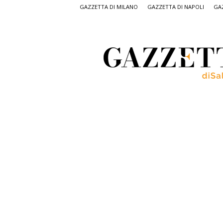
GAZZETTA DI MILANO
GAZZETTA DI NAPOLI
GAZ
Gazzetta
di
Salerno,
il
quotidiano
on
line
di
Salerno