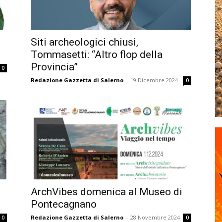
Siti archeologici chiusi,
Tommasetti: “Altro flop della
Provincia”
0
Redazione Gazzetta di Salerno
-
19 Dicembre 2024
0
ArchVibes domenica al Museo di
Pontecagnano
Redazione Gazzetta di Salerno
-
28 Novembre 2024
0
0