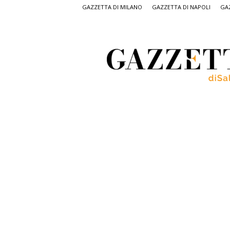
GAZZETTA DI MILANO
GAZZETTA DI NAPOLI
GAZ
Gazzetta
di
Salerno,
il
quotidiano
on
line
di
Salerno