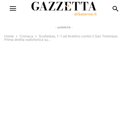
- pubblicità -
Home
Cronaca
Scafatese, 1-1 ad Avellino contro il San Tommaso.
Prima diretta radiofonica su...