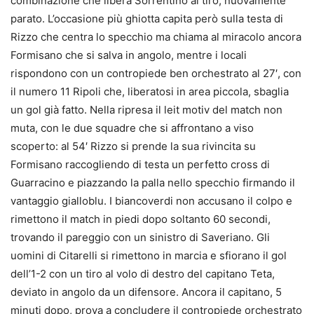
combinazione che libera Sorrentino al tiro, nuovamente
parato. L’occasione più ghiotta capita però sulla testa di
Rizzo che centra lo specchio ma chiama al miracolo ancora
Formisano che si salva in angolo, mentre i locali
rispondono con un contropiede ben orchestrato al 27′, con
il numero 11 Ripoli che, liberatosi in area piccola, sbaglia
un gol già fatto. Nella ripresa il leit motiv del match non
muta, con le due squadre che si affrontano a viso
scoperto: al 54′ Rizzo si prende la sua rivincita su
Formisano raccogliendo di testa un perfetto cross di
Guarracino e piazzando la palla nello specchio firmando il
vantaggio gialloblu. I biancoverdi non accusano il colpo e
rimettono il match in piedi dopo soltanto 60 secondi,
trovando il pareggio con un sinistro di Saveriano. Gli
uomini di Citarelli si rimettono in marcia e sfiorano il gol
dell’1-2 con un tiro al volo di destro del capitano Teta,
deviato in angolo da un difensore. Ancora il capitano, 5
minuti dopo, prova a concludere il contropiede orchestrato