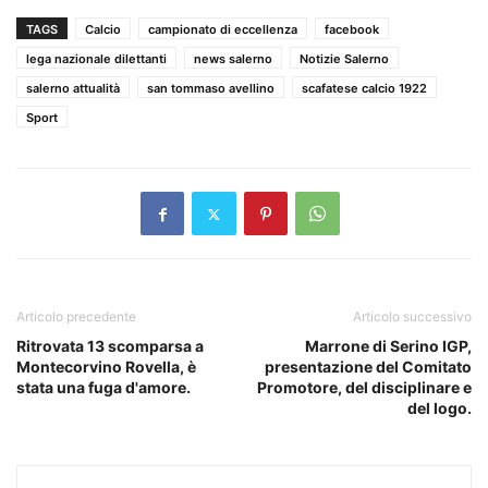
TAGS
Calcio
campionato di eccellenza
facebook
lega nazionale dilettanti
news salerno
Notizie Salerno
salerno attualità
san tommaso avellino
scafatese calcio 1922
Sport
Articolo precedente
Articolo successivo
Ritrovata 13 scomparsa a
Marrone di Serino IGP,
Montecorvino Rovella, è
presentazione del Comitato
stata una fuga d'amore.
Promotore, del disciplinare e
del logo.