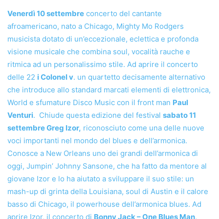
Venerdì 10 settembre
concerto del cantante
afroamericano, nato a Chicago, Mighty Mo Rodgers
musicista dotato di un’eccezionale, eclettica e profonda
visione musicale che combina soul, vocalità rauche e
ritmica ad un personalissimo stile. Ad aprire il concerto
delle 22
i Colonel v
. un quartetto decisamente alternativo
che introduce allo standard marcati elementi di elettronica,
World e sfumature Disco Music con il front man
Paul
Venturi
. Chiude questa edizione del festival
sabato 11
settembre Greg Izor,
riconosciuto come una delle nuove
voci importanti nel mondo del blues e dell’armonica.
Conosce a New Orleans uno dei grandi dell’armonica di
oggi, Jumpin’ Johnny Sansone, che ha fatto da mentore al
giovane Izor e lo ha aiutato a sviluppare il suo stile: un
mash-up di grinta della Louisiana, soul di Austin e il calore
basso di Chicago, il powerhouse dell’armonica blues. Ad
aprire Izor, il concerto di
Bonny Jack – One Blues Man,