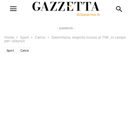
- pubblicità -
Home
Sport
Calcio
Salernitana, respinto ricorso al TNF, in campo
per i playout
Sport
Calcio