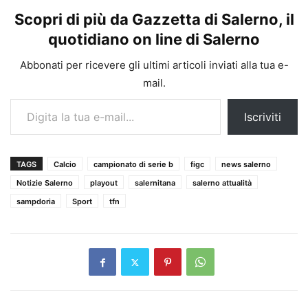
Scopri di più da Gazzetta di Salerno, il
quotidiano on line di Salerno
Abbonati per ricevere gli ultimi articoli inviati alla tua e-
mail.
Digita la tua e-mail...
Iscriviti
TAGS
Calcio
campionato di serie b
figc
news salerno
Notizie Salerno
playout
salernitana
salerno attualità
sampdoria
Sport
tfn