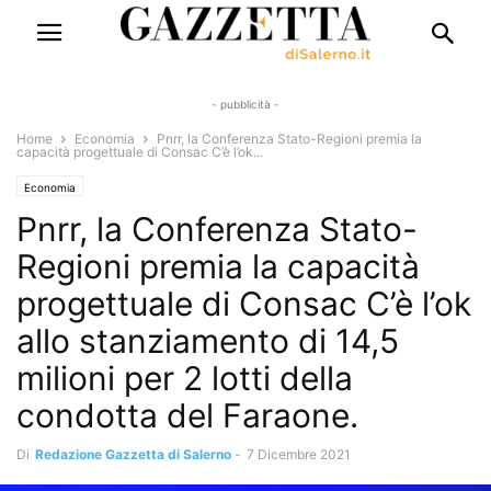
- pubblicità -
Home
Economia
Pnrr, la Conferenza Stato-Regioni premia la
capacità progettuale di Consac C’è l’ok...
Economia
Pnrr, la Conferenza Stato-
Regioni premia la capacità
progettuale di Consac C’è l’ok
allo stanziamento di 14,5
milioni per 2 lotti della
condotta del Faraone.
Di
Redazione Gazzetta di Salerno
-
7 Dicembre 2021