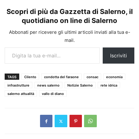
Scopri di più da Gazzetta di Salerno, il
quotidiano on line di Salerno
Abbonati per ricevere gli ultimi articoli inviati alla tua e-
mail.
Digita la tua e-mail...
Iscriviti
TAGS
Cilento
condotta del faraone
consac
economia
infrastrutture
news salerno
Notizie Salerno
rete idrica
salerno attualità
vallo di diano