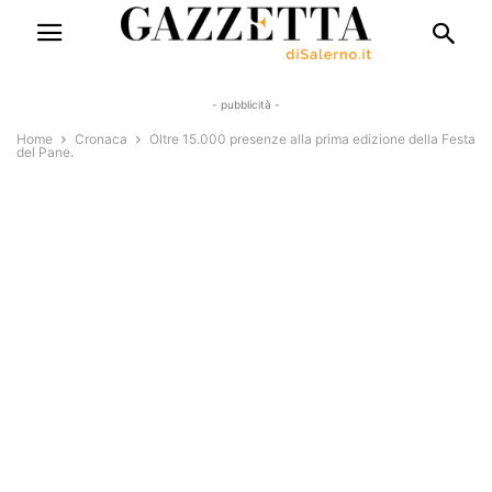
- pubblicità -
Home
Cronaca
Oltre 15.000 presenze alla prima edizione della Festa
del Pane.