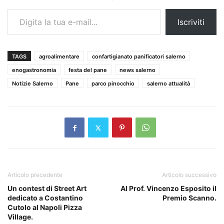
Digita la tua e-mail...
Iscriviti
TAGS
agroalimentare
confartigianato panificatori salerno
enogastronomia
festa del pane
news salerno
Notizie Salerno
Pane
parco pinocchio
salerno attualità
Articolo precedente
Articolo successivo
Un contest di Street Art
Al Prof. Vincenzo Esposito il
dedicato a Costantino
Premio Scanno.
Cutolo al Napoli Pizza
Village.