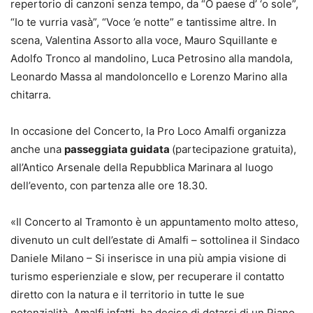
repertorio di canzoni senza tempo, da “O paese d’ ‘o sole”,
“Io te vurria vasà”, “Voce ’e notte” e tantissime altre. In
scena, Valentina Assorto alla voce, Mauro Squillante e
Adolfo Tronco al mandolino, Luca Petrosino alla mandola,
Leonardo Massa al mandoloncello e Lorenzo Marino alla
chitarra.
In occasione del Concerto, la Pro Loco Amalfi organizza
anche una
passeggiata guidata
(partecipazione gratuita),
all’Antico Arsenale della Repubblica Marinara al luogo
dell’evento, con partenza alle ore 18.30.
«Il Concerto al Tramonto è un appuntamento molto atteso,
divenuto un cult dell’estate di Amalfi – sottolinea il Sindaco
Daniele Milano – Si inserisce in una più ampia visione di
turismo esperienziale e slow, per recuperare il contatto
diretto con la natura e il territorio in tutte le sue
potenzialità. Amalfi infatti, ha deciso di dotarsi di un Piano