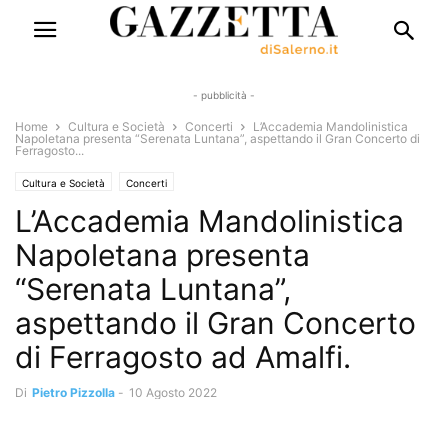
- pubblicità -
Home
Cultura e Società
Concerti
L’Accademia Mandolinistica
Napoletana presenta “Serenata Luntana”, aspettando il Gran Concerto di
Ferragosto...
Cultura e Società
Concerti
L’Accademia Mandolinistica
Napoletana presenta
“Serenata Luntana”,
aspettando il Gran Concerto
di Ferragosto ad Amalfi.
Di
Pietro Pizzolla
-
10 Agosto 2022