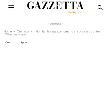
- pubblicità -
Home
Cronaca
Indomita, le ragazze tornano al successo contro
l’Ottavima Napoli.
Cronaca
Sport