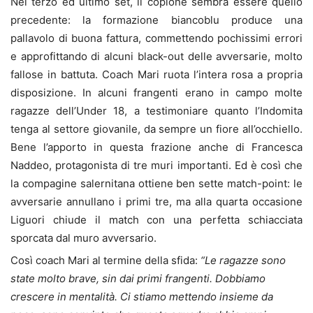
Nel terzo ed ultimo set, il copione sembra essere quello
precedente: la formazione biancoblu produce una
pallavolo di buona fattura, commettendo pochissimi errori
e approfittando di alcuni black-out delle avversarie, molto
fallose in battuta. Coach Mari ruota l’intera rosa a propria
disposizione. In alcuni frangenti erano in campo molte
ragazze dell’Under 18, a testimoniare quanto l’Indomita
tenga al settore giovanile, da sempre un fiore all’occhiello.
Bene l’apporto in questa frazione anche di Francesca
Naddeo, protagonista di tre muri importanti. Ed è così che
la compagine salernitana ottiene ben sette match-point: le
avversarie annullano i primi tre, ma alla quarta occasione
Liguori chiude il match con una perfetta schiacciata
sporcata dal muro avversario.
Così coach Mari al termine della sfida:
“Le ragazze sono
state molto brave, sin dai primi frangenti. Dobbiamo
crescere in mentalità. Ci stiamo mettendo insieme da