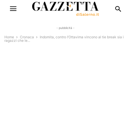
- pubblicità -
Home
Cronaca
Indomita, contro l’Ottavima vincono al tie break sia i
ragazzi che le...