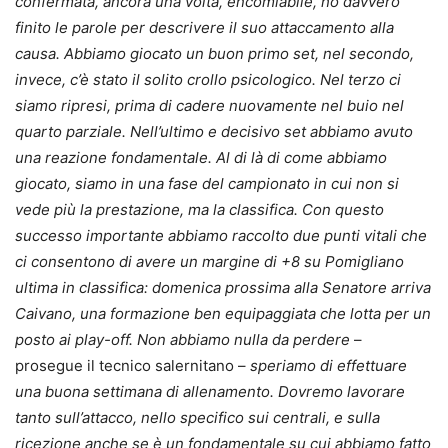
confermata, ancora una volta, encomiabile, ho davvero
finito le parole per descrivere il suo attaccamento alla
causa. Abbiamo giocato un buon primo set, nel secondo,
invece, c’è stato il solito crollo psicologico. Nel terzo ci
siamo ripresi, prima di cadere nuovamente nel buio nel
quarto parziale. Nell’ultimo e decisivo set abbiamo avuto
una reazione fondamentale. Al di là di come abbiamo
giocato, siamo in una fase del campionato in cui non si
vede più la prestazione, ma la classifica. Con questo
successo importante abbiamo raccolto due punti vitali che
ci consentono di avere un margine di +8 su Pomigliano
ultima in classifica: domenica prossima alla Senatore arriva
Caivano, una formazione ben equipaggiata che lotta per un
posto ai play-off. Non abbiamo nulla da perdere
–
prosegue il tecnico salernitano –
speriamo di effettuare
una buona settimana di allenamento. Dovremo lavorare
tanto sull’attacco, nello specifico sui centrali, e sulla
ricezione anche se è un fondamentale su cui abbiamo fatto