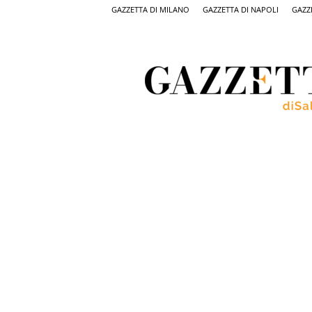
GAZZETTA DI MILANO
GAZZETTA DI NAPOLI
GAZZ
Gazzetta
di
Salerno,
il
quotidiano
on
line
di
Salerno