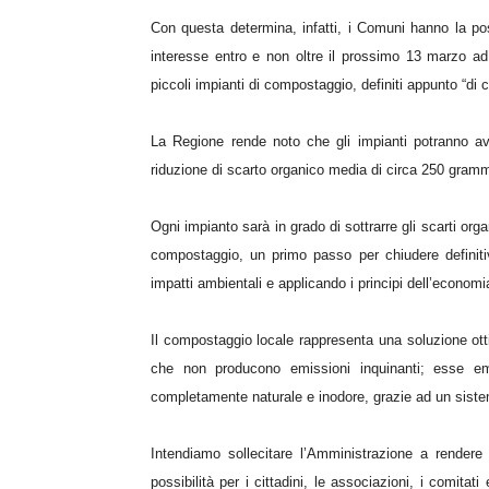
Con questa determina, infatti, i Comuni hanno la pos
interesse entro e non oltre il prossimo 13 marzo ad i
piccoli impianti di compostaggio, definiti appunto “di 
La Regione rende noto che gli impianti potranno av
riduzione di scarto organico media di circa 250 gram
Ogni impianto sarà in grado di sottrarre gli scarti orga
compostaggio, un primo passo per chiudere definitiv
impatti ambientali e applicando i principi dell’economi
Il compostaggio locale rappresenta una soluzione otti
che non producono emissioni inquinanti; esse e
completamente naturale e inodore, grazie ad un sistema 
Intendiamo
sollecitare l’Amministrazione a rendere n
possibilità per i cittadini,
le
associazioni,
i
comitati