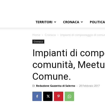
TERRITORI
CRONACA
POLITICA
Home
Cronaca
Impianti di compostaggio di comu
Cronaca
Impianti di comp
comunità, Meetu
Comune.
Di
Redazione Gazzetta di Salerno
-
28 Febbraio 2017