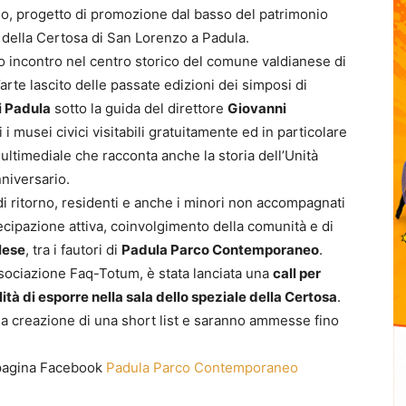
 progetto di promozione dal basso del patrimonio
 della Certosa di San Lorenzo a Padula.
o incontro nel centro storico del comune valdianese di
’arte lascito delle passate edizioni dei simposi di
i Padula
sotto la guida del direttore
Giovanni
i i musei civici visitabili gratuitamente ed in particolare
ultimediale che racconta anche la storia dell’Unità
nniversario.
i di ritorno, residenti e anche i minori non accompagnati
tecipazione attiva, coinvolgimento della comunità e di
lese
, tra i fautori di
Padula Parco Contemporaneo
.
sociazione Faq-Totum, è stata lanciata una
call per
ilità di esporre nella sala dello speziale della Certosa
.
a creazione di una short list e saranno ammesse fino
a pagina Facebook
Padula Parco Contemporaneo