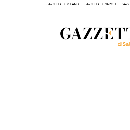
GAZZETTA DI MILANO
GAZZETTA DI NAPOLI
GAZZ
Gazzetta
di
Salerno,
il
quotidiano
on
line
di
Salerno