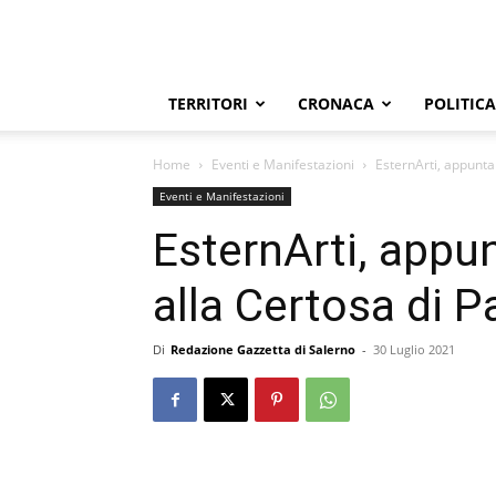
TERRITORI
CRONACA
POLITICA
Home
Eventi e Manifestazioni
EsternArti, appunta
Eventi e Manifestazioni
EsternArti, app
alla Certosa di P
Di
Redazione Gazzetta di Salerno
-
30 Luglio 2021