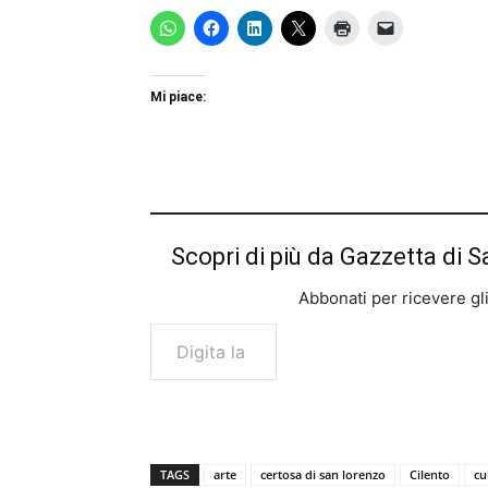
Mi piace:
Scopri di più da Gazzetta di S
Abbonati per ricevere gli u
Digita la tua e-mail...
TAGS
arte
certosa di san lorenzo
Cilento
cu