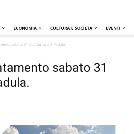
ECONOMIA
CULTURA E SOCIETÀ
EVENTI
mento sabato 31 alla Certosa di Padula.
untamento sabato 31
adula.