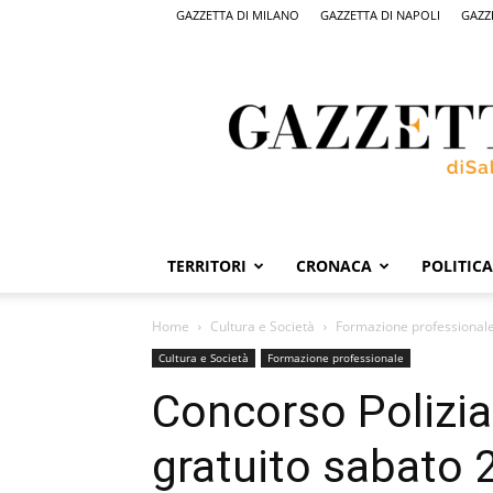
GAZZETTA DI MILANO
GAZZETTA DI NAPOLI
GAZZ
Gazzetta
di
Salerno,
il
quotidiano
on
line
di
Salerno
TERRITORI
CRONACA
POLITICA
Home
Cultura e Società
Formazione professional
Cultura e Società
Formazione professionale
Concorso Polizia
gratuito sabato 