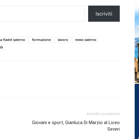
Iscriviti
sa fiadel salerno
formazione
lavoro
news salerno
tà
Articolo successivo
Giovani e sport, Gianluca Di Marzio al Liceo
Severi