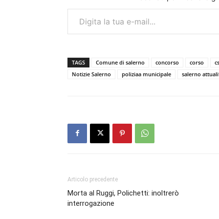
Digita la tua e-mail...
TAGS
Comune di salerno
concorso
corso
c
Notizie Salerno
poliziaa municipale
salerno attuali
Articolo precedente
Morta al Ruggi, Polichetti: inoltrerò
interrogazione