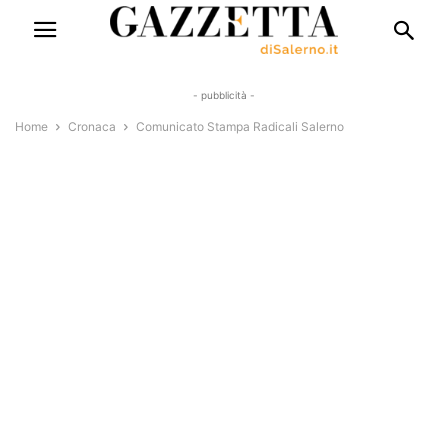
- pubblicità -
Home
Cronaca
Comunicato Stampa Radicali Salerno