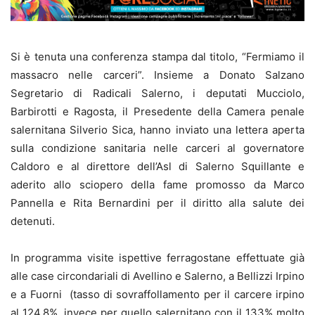
Si è tenuta una conferenza stampa dal titolo, “Fermiamo il
massacro nelle carceri”. Insieme a Donato Salzano
Segretario di Radicali Salerno, i deputati Mucciolo,
Barbirotti e Ragosta, il Presedente della Camera penale
salernitana Silverio Sica, hanno inviato una lettera aperta
sulla condizione sanitaria nelle carceri al governatore
Caldoro e al direttore dell’Asl di Salerno Squillante e
aderito allo sciopero della fame promosso da Marco
Pannella e Rita Bernardini per il diritto alla salute dei
detenuti.
In programma visite ispettive ferragostane effettuate già
alle case circondariali di Avellino e Salerno, a Bellizzi Irpino
e a Fuorni (tasso di sovraffollamento per il carcere irpino
al 124,8%, invece per quello salernitano con il 133% molto