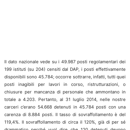
Il dato nazionale vede su i 49.987 posti regolamentari dei
199 istituti (su 204) censiti dal DAP, i posti effettivamente
disponibili sono 45.784; occorre sottrarre, infatti, tutti quei
posti inagibili per lavori in corso, ristrutturazioni, o
chiusure per mancanza di personale che ammontano in
totale a 4.203. Pertanto, al 31 luglio 2014, nelle nostre
carceri c’erano 54.668 detenuti in 45.784 posti con una
carenza di 8.884 posti. Il tasso di sovraffollamento è del
119,4%. Il sovraffollamento di circa il 120%, già di per sé
drammatico perché vuol dire che 120 detenuti devono