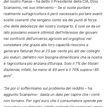
del nostro Paese –
ha detto il Presidente della CIA, Dino
Scanavino, nel suo intervento
– Se si vuole puntare
realmente sull’agricoltura è però necessario portare avanti
scelte coerenti che tengano conto sia dei punti di forza
che delle debolezze del nostro comparto.
E così se da un
lato possiamo essere ottimisti dell’interesse dei giovani
nei confronti dell’universo agricolo ed orgogliosi nel
constatare che grazie alle loro capacità riescono a
generare fatturati fino al 23 per cento più alti dei colleghi
più maturi, dall’altro non bisogna dimenticare che la nostra
è l’agricoltura più anziana d’Europa. Solo il 7% dei titolari
d’azienda, infatti, ha meno di 40 anni e il 70% supera i 65
anni”
.
“Se poi ci soffermiamo sul problema del reddito
– ha
aggiunto Scanavino-
basta un dato per capire che i conti
non tornano. Per ogni euro che il consumatore spende per
acquistare un alimento, infatti, soltanto 14 centesimi vanno