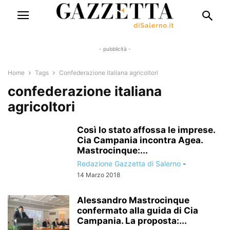
- pubblicità -
Home
Tags
Confederazione italiana agricoltori
confederazione italiana
agricoltori
Così lo stato affossa le imprese.
Cia Campania incontra Agea.
Mastrocinque:...
Redazione Gazzetta di Salerno
-
14 Marzo 2018
Alessandro Mastrocinque
confermato alla guida di Cia
Campania. La proposta:...