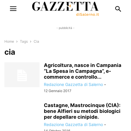
- pubblicità -
Home
Tags
Cia
cia
Agricoltura, nasce in Campania
“La Spesa in Campagna”, e-
commerce e controllo...
Redazione Gazzetta di Salerno
-
12 Gennaio 2017
Castagne, Mastrocinque (CIA):
bene Alfieri su metodi biologici
per depellare cinipide.
Redazione Gazzetta di Salerno
-
14 Ottobre 2016