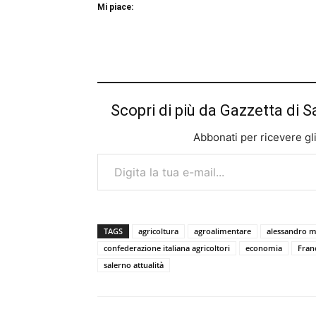
Mi piace:
Scopri di più da Gazzetta di S
Abbonati per ricevere gli u
Digita la tua e-mail...
TAGS
agricoltura
agroalimentare
alessandro m
confederazione italiana agricoltori
economia
Franc
salerno attualità