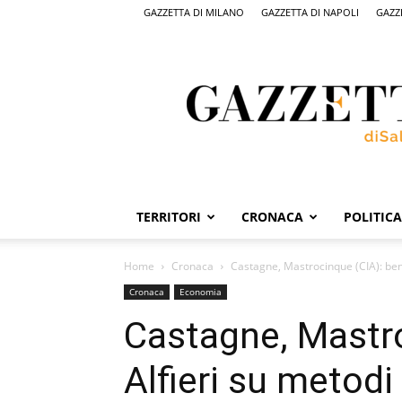
GAZZETTA DI MILANO
GAZZETTA DI NAPOLI
GAZZ
Gazzetta
di
Salerno,
il
quotidiano
on
line
di
Salerno
TERRITORI
CRONACA
POLITICA
Home
Cronaca
Castagne, Mastrocinque (CIA): bene
Cronaca
Economia
Castagne, Mastr
Alfieri su metodi