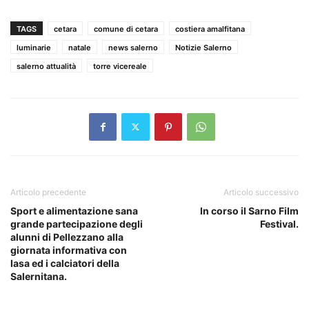
TAGS
cetara
comune di cetara
costiera amalfitana
luminarie
natale
news salerno
Notizie Salerno
salerno attualità
torre vicereale
Articolo precedente
Articolo successivo
Sport e alimentazione sana
In corso il Sarno Film
grande partecipazione degli
Festival.
alunni di Pellezzano alla
giornata informativa con
Iasa ed i calciatori della
Salernitana.