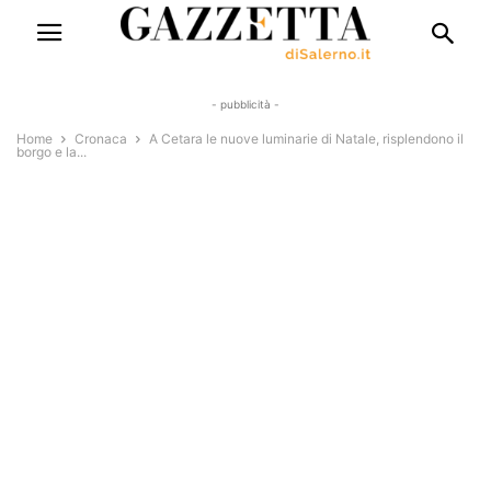
- pubblicità -
Home
Cronaca
A Cetara le nuove luminarie di Natale, risplendono il
borgo e la...