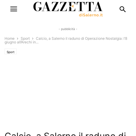
- pubblicità -
Home
Sport
Calcio, a Salerno il raduno di Operazione Nostalgia: l’8
giugno all’Arechi in...
Sport