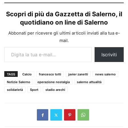
Scopri di più da Gazzetta di Salerno, il
quotidiano on line di Salerno
Abbonati per ricevere gli ultimi articoli inviati alla tua e-
mail.
Digita la tua e-mail...
Iscriviti
TAGS
Calcio
francesco totti
javier zanetti
news salerno
Notizie Salerno
operazione nostalgia
salerno attualità
solidarietà
Sport
stadio arechi