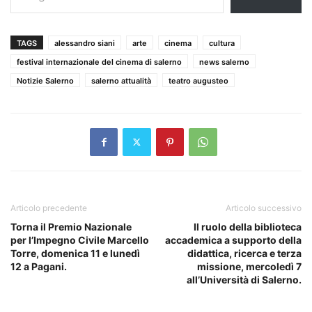
TAGS
alessandro siani
arte
cinema
cultura
festival internazionale del cinema di salerno
news salerno
Notizie Salerno
salerno attualità
teatro augusteo
Articolo precedente
Articolo successivo
Torna il Premio Nazionale
Il ruolo della biblioteca
per l’Impegno Civile Marcello
accademica a supporto della
Torre, domenica 11 e lunedì
didattica, ricerca e terza
12 a Pagani.
missione, mercoledì 7
all’Università di Salerno.