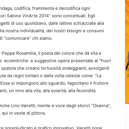
indaga, codifica, frammenta e decodifica ogni
ori Salone VinArte 2014” sono concettuali. Egli
tti di uso quotidiano, dalle lattine schiacciate alla
la nostra individualità, dei nostri bisogni e consumi
 di “comunicare” chi siamo.
 Peppe Rosamilia, il poeta del colore che dà vita a
lle eccentriche e suggestive opere presentate al “Fuori
a spatola che creano tortuosità ondeggianti, avvolgenti
 da regni lontani o dalla volta celeste come “La
 Esse si impongono allo sguardo, fagocitano il fruitore
i, un inno alla vita, alla solarità, alla fecondità.
che Lino Vairetti, mente e voce degli storici “Osanna”,
 qui in veste di pittore.
re spregiudicato e grafico innovativo, Vairetti pone