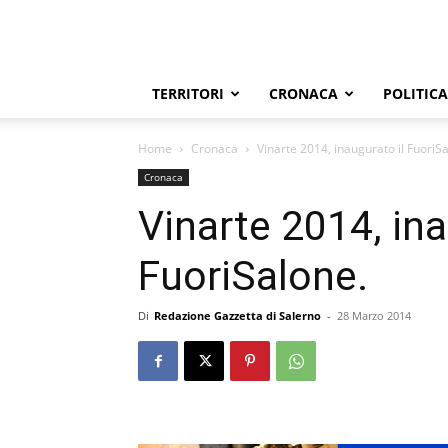
TERRITORI
CRONACA
POLITICA
Home
Cronaca
Vinarte 2014, inaugurato il FuoriS
Cronaca
Vinarte 2014, ina
FuoriSalone.
Di
Redazione Gazzetta di Salerno
-
28 Marzo 2014