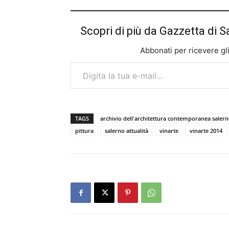
Scopri di più da Gazzetta di S
Abbonati per ricevere gli u
Digita la tua e-mail...
TAGS
archivio dell'architettura contemporanea saler
pittura
salerno attualità
vinarte
vinarte 2014