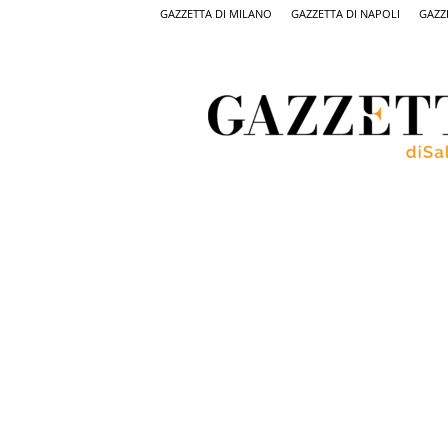
GAZZETTA DI MILANO
GAZZETTA DI NAPOLI
GAZZ
Gazzetta
di
Salerno,
il
quotidiano
on
line
di
Salerno