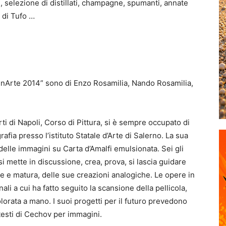
C., selezione di distillati, champagne, spumanti, annate
 di Tufo …
inArte 2014” sono di Enzo Rosamilia, Nando Rosamilia,
ti di Napoli, Corso di Pittura, si è sempre occupato di
afia presso l’istituto Statale d’Arte di Salerno. La sua
 delle immagini su Carta d’Amalfi emulsionata. Sei gli
 mette in discussione, crea, prova, si lascia guidare
ole e matura, delle sue creazioni analogiche. Le opere in
ali a cui ha fatto seguito la scansione della pellicola,
orata a mano. I suoi progetti per il futuro prevedono
testi di Cechov per immagini.