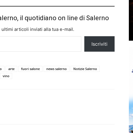
alerno, il quotidiano on line di Salerno
ltimi articoli inviati alla tua e-mail.
Iscriviti
no
arte
fuori salone
news salerno
Notizie Salerno
vino