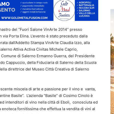
l nastro del “Fuori Salone VinArte 2014” presso
n via Porta Elina. L’evento è stato preceduto dalla
ata dall’Addetto Stampa VinArte Claudia Izzo, alla
alerno Attiva Activa Civitas Michele Caprio,
à al Comune di Salerno Ermanno Guerra, del Presidente
do Cappuccio, della Fiduciaria di Salerno della Scuola
la direttrice del Museo Città Creativa di Salerno
scente miscela di arte e passione per il vino e vanta,
antine Basile”. L’azienda “Basile” di Cosimo Cinolo è
d intenditori di vino nella città di Eboli, conosciuta ed
a enoteca fornitissima che effettua la vendita di vini al