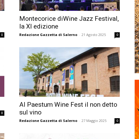
Montecorice diWine Jazz Festival,
la XI edizione
Redazione Gazzetta di Salerno
-
21 Agosto 2025
0
0
Al Paestum Wine Fest il non detto
sul vino
0
Redazione Gazzetta di Salerno
-
27 Maggio 2025
0