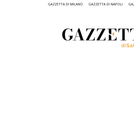
GAZZETTA DI MILANO
GAZZETTA DI NAPOLI
GAZ
Gazzetta
di
Salerno,
il
quotidiano
on
line
di
Salerno