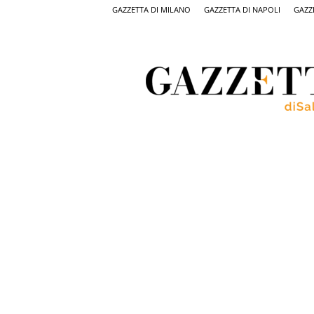
GAZZETTA DI MILANO
GAZZETTA DI NAPOLI
GAZZ
Gazzetta
di
Salerno,
il
quotidiano
on
line
di
Salerno