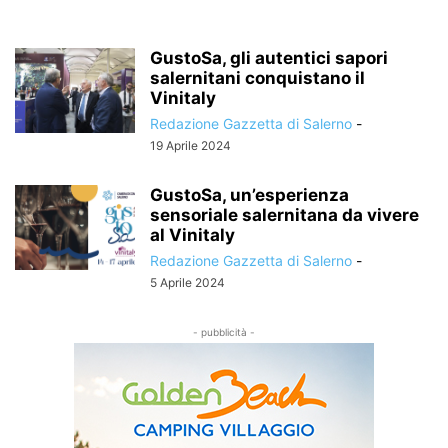
GustoSa, gli autentici sapori
salernitani conquistano il
Vinitaly
Redazione Gazzetta di Salerno
-
19 Aprile 2024
GustoSa, un’esperienza
sensoriale salernitana da vivere
al Vinitaly
Redazione Gazzetta di Salerno
-
5 Aprile 2024
- pubblicità -