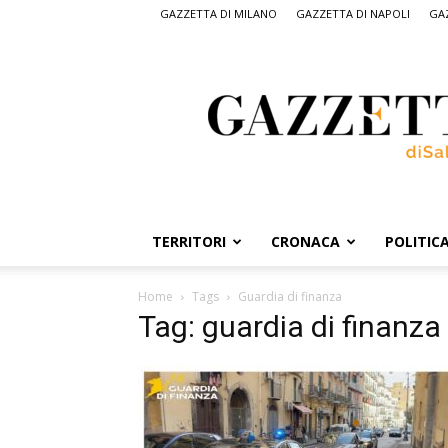
GAZZETTA DI MILANO
GAZZETTA DI NAPOLI
GAZ
Gazzetta
di
Salerno,
il
quotidiano
on
line
di
Salerno
TERRITORI
CRONACA
POLITIC
Home
Tags
Guardia di finanza
Tag: guardia di finanza