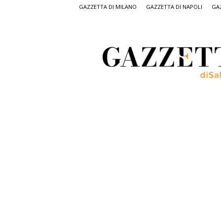
GAZZETTA DI MILANO
GAZZETTA DI NAPOLI
GAZ
Gazzetta
di
Salerno,
il
quotidiano
on
line
di
Salerno