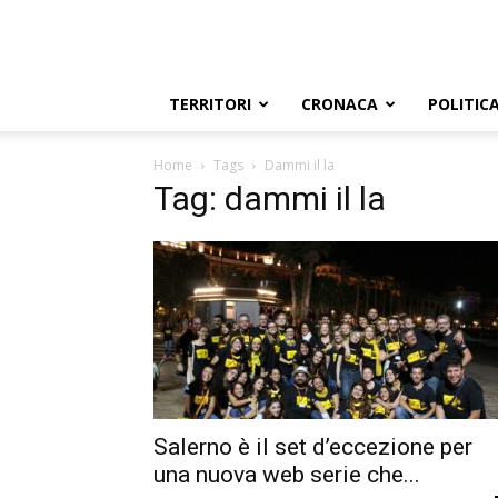
TERRITORI
CRONACA
POLITIC
Home
Tags
Dammi il la
Tag: dammi il la
Salerno è il set d’eccezione per
una nuova web serie che...