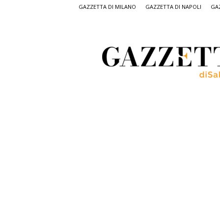
GAZZETTA DI MILANO
GAZZETTA DI NAPOLI
GAZ
Gazzetta
di
Salerno,
il
quotidiano
on
line
di
Salerno